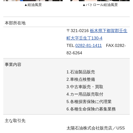
▲給油風景
▲パトロール給油風景
本部所在地
〒321-0216
栃木県下都賀郡壬生
町大字壬生丁130-4
TEL.
0282-81-1411
FAX.0282-
82-6264
事業内容
1.石油製品販売
2.車検点検整備
3.中古車販売・買取
4.カー用品販売取付
5.各種損害保険に代理業
6.各種生命保険の募集業務
主な取引先
太陽石油株式会社販売店／USS